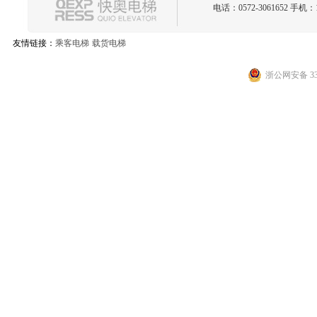
电话：0572-3061652 手机：1
快奥电梯有限公司生产的电梯产品，质量好，电梯价格合理，颇受客户
快奥电梯有限公司，位于长江经济三角洲最前沿的江、浙、沪中心地带，紧
友情链接：
乘客电梯
载货电梯
快奥电梯一贯秉持以人为本的原则，从设计开发到生产制造都从
浙公网安备 330