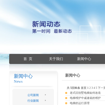
首 页
关于我们
新闻中心
新闻中心
新闻中心
News
共
5
页
81
条
首页
1
2
3
4
5
下一
老式旧别墅电梯如何改造
公司新闻
电梯维护中减速箱的维护
行业新闻
电梯的运行原理