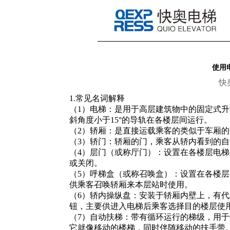
使用
快
1.常见名词解释
（1）电梯：是用于高层建筑物中的固定式
斜角度小于15°的导轨在各楼层间运行。
（2）轿厢：是直接运载乘客的类似于车厢的
（3）轿门：轿厢的门，乘客从轿内看到的
（4）层门（或称厅门）：设置在各楼层电
或关闭。
（5）呼梯盒（或称召唤盒）：设置在各楼
供乘客召唤轿厢来本层站时使用。
（6）轿内操纵盘：安装于轿厢内壁上，有
钮，主要供进入电梯后乘客选择目的楼层使
（7）自动扶梯：带有循环运行的梯级，用
它就像移动的楼梯，同时伴随移动的扶手带