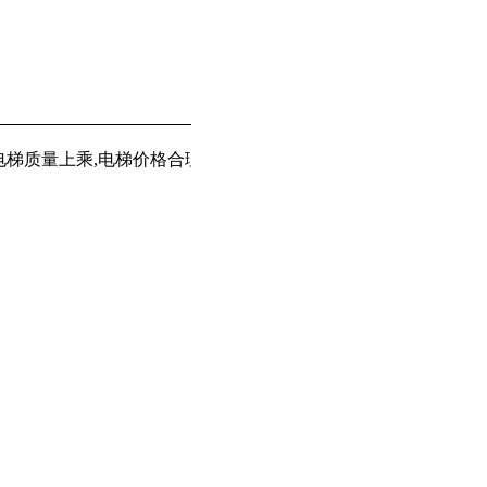
梯质量上乘,电梯价格合理颇受客户青睐,专业从事
,
等
乘客电梯
载货电梯