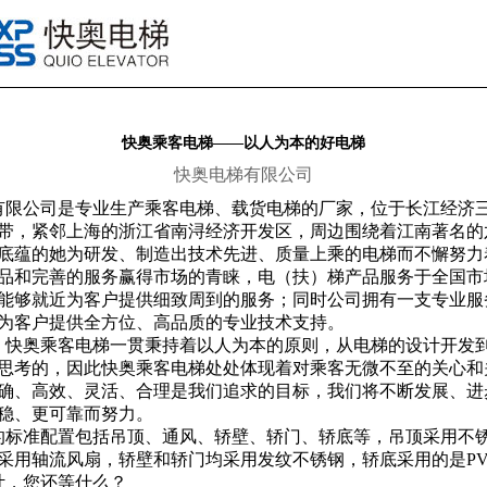
快奥乘客电梯——以人为本的好电梯
快奥电梯有限公司
限公司是专业生产乘客电梯、载货电梯的厂家，位于长江经济
带，紧邻上海的浙江省南浔经济开发区，周边围绕着江南著名的
底蕴的她为研发、制造出技术先进、质量上乘的电梯而不懈努力
品和完善的服务赢得市场的青睐，电（扶）梯产品服务于全国市
能够就近为客户提供细致周到的服务；同时公司拥有一支专业服
为客户提供全方位、高品质的专业技术支持。
快奥乘客电梯一贯秉持着以人为本的原则，从电梯的设计开发
思考的，因此快奥乘客电梯处处体现着对乘客无微不至的关心和
确、高效、灵活、合理是我们追求的目标，我们将不断发展、进
稳、更可靠而努力。
标准配置包括吊顶、通风、轿壁、轿门、轿底等，吊顶采用不
采用轴流风扇，轿壁和轿门均采用发纹不锈钢，轿底采用的是PV
，您还等什么？