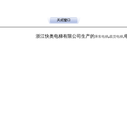
浙江快奥电梯有限公司生产的
,
,电
乘客电梯
载货电梯