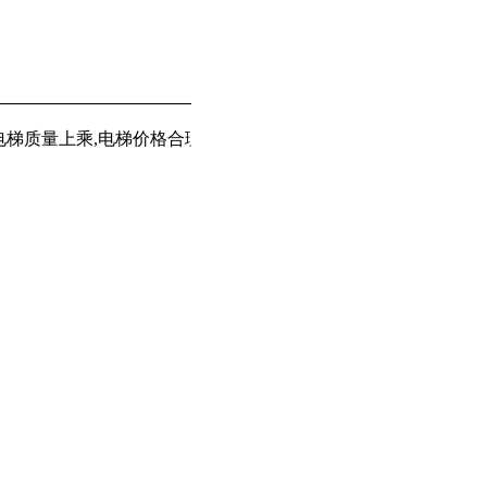
梯质量上乘,电梯价格合理颇受客户青睐,专业从事
,
等
乘客电梯
载货电梯