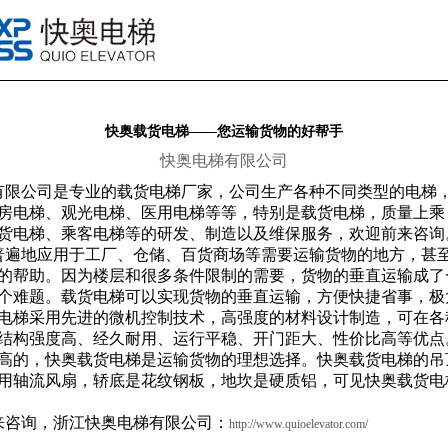
快奥载货电梯——您运输货物的好帮手
快奥电梯有限公司
限公司是专业的载货电梯厂家，公司生产各种不同类型的电梯
房电梯、观光电梯、医用电梯等等，特别是载货电梯，质量上乘
货电梯、乘客电梯等的研发、制造以及维保服务，欢迎前来咨询
遍地应用于工厂、仓储、百货商场等需要运输货物的地方，甚
的帮助。因为楼层和很多条件限制的需要，货物的垂直运输成了
个难题。载货电梯可以实现货物的垂直运输，方便快捷省事，极
电梯采用先进的微机控制技术，高强度的材料设计制造，可在各
结构强度高、经久耐用、运行平稳、开门距大、性价比高等优点
高的，快奥载货电梯是运输货物的理想选择。快奥载货电梯的吊
用轴流风扇，轿底是花纹钢板，地坎是硬质铝，可见快奥载货电
咨询，浙江快奥电梯有限公司：
http://www.quioelevator.com/