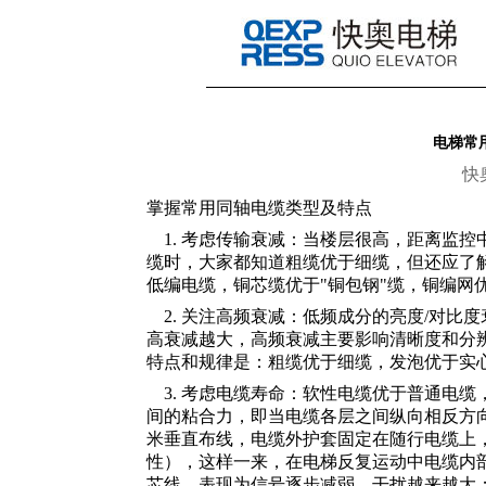
电梯常
快
掌握常用同轴电缆类型及特点
1. 考虑传输衰减：当楼层很高，距离监控
缆时，大家都知道粗缆优于细缆，但还应了解
低编电缆，铜芯缆优于"铜包钢"缆，铜编网
2. 关注高频衰减：低频成分的亮度/对比
高衰减越大，高频衰减主要影响清晰度和分
特点和规律是：粗缆优于细缆，发泡优于实心
3. 考虑电缆寿命：软性电缆优于普通电缆
间的粘合力，即当电缆各层之间纵向相反方向
米垂直布线，电缆外护套固定在随行电缆上，
性），这样一来，在电梯反复运动中电缆内部
芯线，表现为信号逐步减弱，干扰越来越大