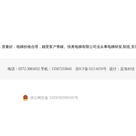
质量好，电梯价格合理，颇受客户青睐。快奥电梯有限公司业从事电梯研发,制造,安装
前沿的江、浙、沪中心地带，紧邻上海的南浔经济开发区，周边围绕着江南著名的六
则，从设计开发到生产制造都从人性化出发，处处体现快奥电梯的注重细节与无微不
电话：0572-3061652 手机：13567233643
浙ICP备10214059号
设计：
蓝海科技
质量好，电梯价格合理，颇受客户青睐。快奥电梯有限公司业从事电梯研发,制造,安装
前沿的江、浙、沪中心地带，紧邻上海的南浔经济开发区，周边围绕着江南著名的六
则，从设计开发到生产制造都从人性化出发，处处体现快奥电梯的注重细节与无微不
浙公网安备 33050302000185号