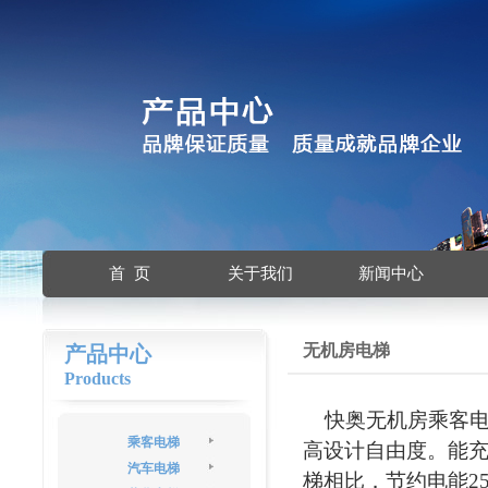
首 页
关于我们
新闻中心
无机房电梯
产品中心
Products
快奥无机房乘客电
乘客电梯
高设计自由度。能
汽车电梯
梯相比．节约电能2