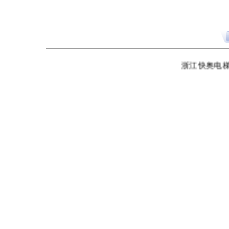
浙江快奥电梯有