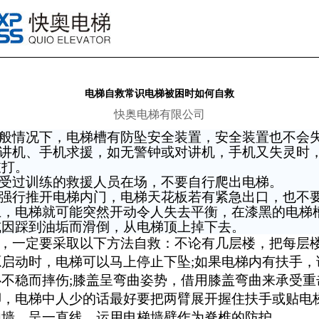
电梯自救常识电梯被困时如何自救
快奥电梯有限公司
般情况下，电梯槽有防坠安全装置，安全装置也不会
讲机、手机求援，如无警钟或对讲机，手机又失灵时
敲打。
受过训练的救援人员在场，不要自行爬出电梯。
强行推开电梯内门，电梯天花板若有紧急出口，也不
上，电梯就可能突然开动令人失去平衡，在漆黑的电梯
或因踩到油垢而滑倒，从电梯顶上掉下去。
，一定要采取以下方法自救：不论有几层楼，把每层
源启动时，电梯可以马上停止下坠
;
如果电梯内有扶手，
心不稳而摔伤
;
膝盖呈弯曲姿势，借用膝盖弯曲来承受重
脚，电梯中人少的话最好要把两臂展开握住扶手或贴电
内墙，呈一直线，运用电梯墙壁作为脊椎的防护。