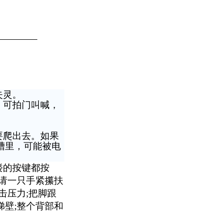
失灵。
，可拍门叫喊，
要爬出去。如果
槽里，可能被电
楼的按键都按
请一只手
紧攥扶
击压力
;
把脚跟
梯
壁
;
整个背部和