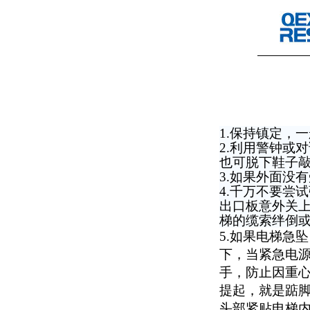
1.
保持镇定，一
2.
利用警钟或对
也可脱下鞋子
3.
如果外面没有
4.
千万不要尝试
出口板意外关
梯的缆索绊倒
5.
如果电梯急坠
下，当紧急电
手，防止因重
提起，就是踮
头部紧贴电梯