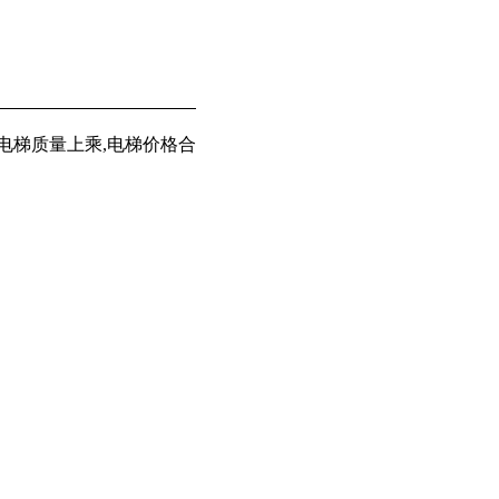
梯质量上乘,电梯价格合理颇受客户青睐,专业从事
,
等
乘客电梯
载货电梯