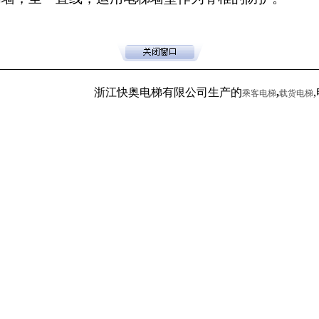
浙江快奥电梯有限公司生产的
,
,电
乘客电梯
载货电梯