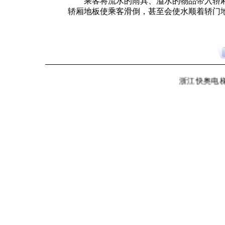
乘客将流水的雨具、溢水的物品带入轿厢
轿厢地板使乘客滑倒，甚至会使水顺着轿门
浙江快奥电梯有