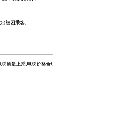
救出被困乘客。
梯质量上乘,电梯价格合理颇受客户青睐,专业从事
,
等
乘客电梯
载货电梯