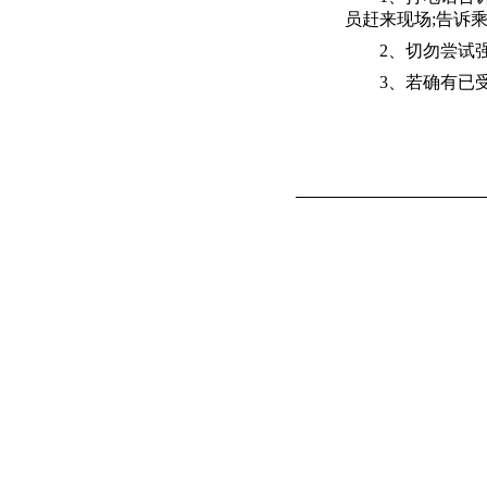
员赶来现场;告诉
2、切勿尝试强
3、若确有已受过