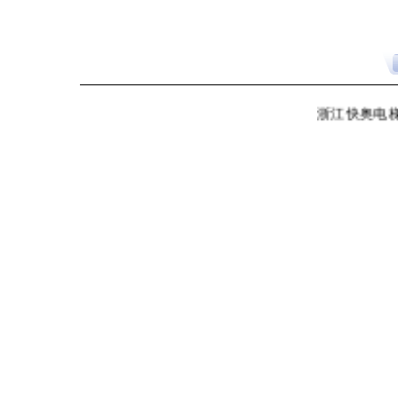
浙江快奥电梯有