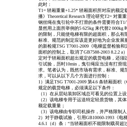
此时：
T1= 轿厢重量+1.25* 轿厢面积所对应的额定
播》Theoretical Research 理论研究T2=
钢丝绳在曳引轮中不打滑的条件需要符合T1/T2 ≤
显然用上面所举例的5 625kg 来代替2 0
的限制，只能使电梯有限的超面积，那么有
标准、规范的制定应该是更好地为企业发展服务
的新检规TSG T7001-2009《电梯监
面积的控制上，取消了GB7588-2003 8.2
定对于轿厢面积超出规定的载货电梯，还须以
引试验，历时10min，曳引绳应当没有打
求。笔者认为，既然市场有需求，标准、规
求，可以从以下几个方面进行控制：
1）满足TSG T7001-2009 第4.6 
规定的载货电梯，必须满足以下条件：
（1）在从层站装卸区域总可看见的位置上
（2）该电梯专用于运送特定轻质货物，其
额定载重量；
（3）该电梯由专职司机操作，并严格限制
2）对于静载试验，引用GB10060-1993《
4.6.1（d）条：“当轿厢面积不能限制载荷