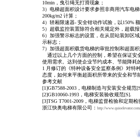
10min，曳引绳无打滑现象；
3）电梯超面积设计要求参照非商用汽车电
200kg/m2 计算；
4）轿厢限速器- 安全钳动作试验，以150%
5）超载监控装置除符合相关规定外，超载
6）加强警示标志的设置，在从层站装卸区域
示标志；
7）加强超面积载货电梯的审批控制和超面
通过以上几个方面的控制，希望在保证安全
使用需求。达到使企业节约成本、节能降耗的
1 月修订的《特种设备安全监察条例》对特
态度，如何来平衡超面积所带来的安全和节
参考文献
[1]GB7588-2003，电梯制造与安装安全规范[S
[2]GB10060-1993，电梯安装验收规范[S].
[3]TSG T7001-2009，电梯监督检验和
浙江快奥电梯有限公司：
http://www.quioelevator.com