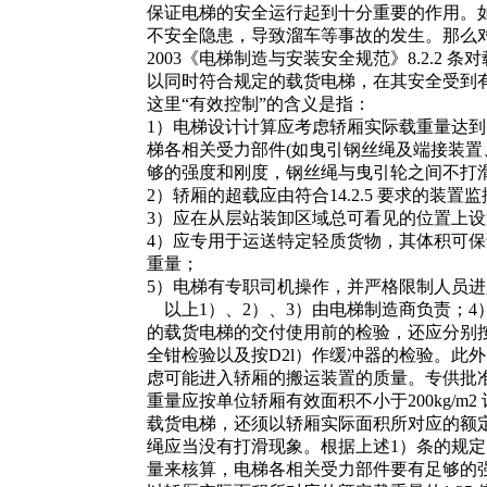
保证电梯的安全运行起到十分重要的作用。
不安全隐患，导致溜车等事故的发生。那么对于
2003《电梯制造与安装安全规范》8.2.2
以同时符合规定的载货电梯，在其安全受到
这里“有效控制”的含义是指：
1）电梯设计计算应考虑轿厢实际载重量达到
梯各相关受力部件(如曳引钢丝绳及端接装置
够的强度和刚度，钢丝绳与曳引轮之间不打
2）轿厢的超载应由符合14.2.5 要求的装置
3）应在从层站装卸区域总可看见的位置上设置标
4）应专用于运送特定轻质货物，其体积可
重量；
5）电梯有专职司机操作，并严格限制人员进
以上1）、2）、3）由电梯制造商负责；4
的载货电梯的交付使用前的检验，还应分别按
全钳检验以及按D2l）作缓冲器的检验。此
虑可能进入轿厢的搬运装置的质量。专供批
重量应按单位轿厢有效面积不小于200kg/m2
载货电梯，还须以轿厢实际面积所对应的额定载重
绳应当没有打滑现象。根据上述1）条的规
量来核算，电梯各相关受力部件要有足够的